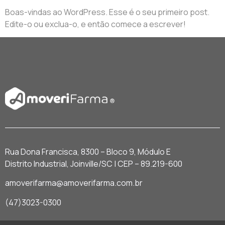
Boas-vindas ao WordPress. Esse é o seu primeiro post.
Edite-o ou exclua-o, e então comece a escrever!
Rua Dona Francisca, 8300 – Bloco 9, Módulo E
Distrito Industrial, Joinville/SC | CEP – 89.219-600
amoverifarma@amoverifarma.com.br
(47)3023-0300